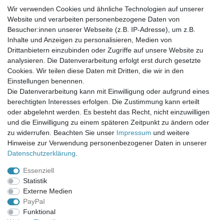
Wir verwenden Cookies und ähnliche Technologien auf unserer
Website und verarbeiten personenbezogene Daten von
Newsletter-Anmeldung
Besucher:innen unserer Webseite (z.B. IP-Adresse), um z.B.
FAQ / Fragen
Inhalte und Anzeigen zu personalisieren, Medien von
Mein Warenkorb
Drittanbietern einzubinden oder Zugriffe auf unsere Website zu
Mein Merkzettel
analysieren. Die Datenverarbeitung erfolgt erst durch gesetzte
Mein Konto
Cookies. Wir teilen diese Daten mit Dritten, die wir in den
Einstellungen benennen.
UNSER LADENGESCHÄFT
Die Datenverarbeitung kann mit Einwilligung oder aufgrund eines
Gottlieb-Daimler-Str. 10
berechtigten Interesses erfolgen. Die Zustimmung kann erteilt
33334 Gütersloh
oder abgelehnt werden. Es besteht das Recht, nicht einzuwilligen
und die Einwilligung zu einem späteren Zeitpunkt zu ändern oder
ÖFFNUNGSZEITEN
zu widerrufen. Beachten Sie unser
Impressum
und weitere
Hinweise zur Verwendung personenbezogener Daten in unserer
Montag - Dienstag: 8.00 - 18.00 Uhr, Mittwoch Ruhetag,
Daten­schutz­erklärung
.
Donnerstag: 8.00 - 18.00 Uhr, Freitag 8.00 - 14.00 Uhr
Essenziell
KUNDENSERVICE
Statistik
Telefon: (05241) 403 22 38
Externe Medien
E-Mail: info@stoffamstueck.de
PayPal
Funktional