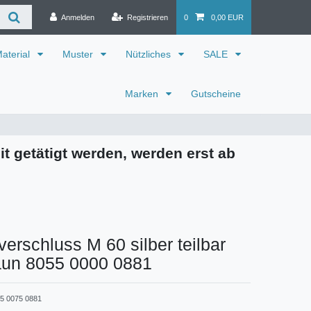
Anmelden
Registrieren
0
0,00 EUR
aterial
Muster
Nützliches
SALE
Marken
Gutscheine
it getätigt werden, werden erst ab
verschluss M 60 silber teilbar
aun 8055 0000 0881
5 0075 0881