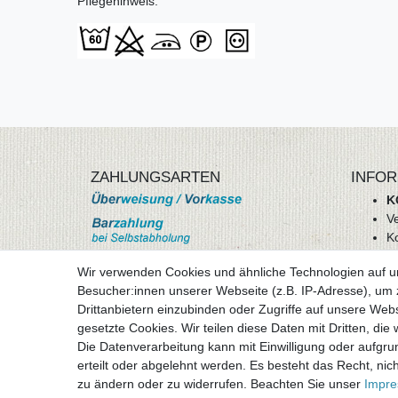
Pflegehinweis:
ZAHLUNGSARTEN
INFOR
K
V
K
Wi
Wir verwenden Cookies und ähnliche Technologien auf 
A
Besucher:innen unserer Webseite (z.B. IP-Adresse), um z
D
Drittanbietern einzubinden oder Zugriffe auf unsere Webs
mehr Informationen
I
gesetzte Cookies. Wir teilen diese Daten mit Dritten, die
Besuchen sie uns auf
Die Datenverarbeitung kann mit Einwilligung oder aufgru
Vertr
erteilt oder abgelehnt werden. Es besteht das Recht, nich
zu ändern oder zu widerrufen. Beachten Sie unser
Impr