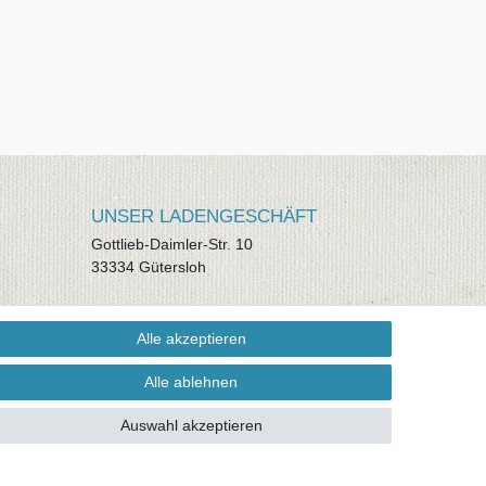
UNSER LADENGESCHÄFT
Gottlieb-Daimler-Str. 10
33334 Gütersloh
ÖFFNUNGSZEITEN
Alle akzeptieren
Montag - Dienstag: 8.00 - 18.00 Uhr,
Mittwoch Ruhetag, Donnerstag: 8.00 -
Alle ablehnen
18.00 Uhr, Freitag 8.00 - 14.00 Uhr
Auswahl akzeptieren
KUNDENSERVICE
Telefon: (05241) 403 22 38