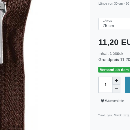
Länge von 30 cm - 80
LÄNGE
11,20 
Inhalt
1
Stück
Grundpreis
11,20
Versand ab dem 3
Wunschliste
* inkl. ges. MwSt. zzgl.