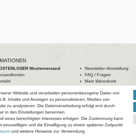
MATIONEN
OSTENLOSER Musterversand
Newsletter-Anmeldung
ersandkosten
FAQ / Fragen
ontakt
Mein Warenkorb
derrufsrecht
Mein Merkzettel
unserer Website und verarbeiten personenbezogene Daten von
GB
Mein Konto
.B. Inhalte und Anzeigen zu personalisieren, Medien von
atenschutz
ite zu analysieren. Die Datenverarbeitung erfolgt erst durch
mpressum
 wir in den Einstellungen benennen.
nd eines berechtigten Interesses erfolgen. Die Zustimmung kann
ag widerrufen
t einzuwilligen und die Einwilligung zu einem späteren Zeitpunkt
essum
und weitere Hinweise zur Verwendung