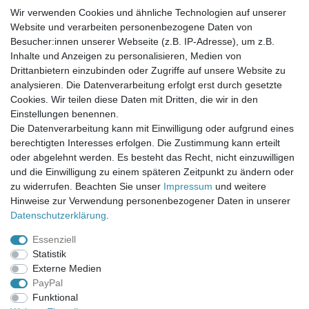
Wir verwenden Cookies und ähnliche Technologien auf unserer
Website und verarbeiten personenbezogene Daten von
Newsletter-Anmeldung
Besucher:innen unserer Webseite (z.B. IP-Adresse), um z.B.
FAQ / Fragen
Inhalte und Anzeigen zu personalisieren, Medien von
Mein Warenkorb
Drittanbietern einzubinden oder Zugriffe auf unsere Website zu
Mein Merkzettel
analysieren. Die Datenverarbeitung erfolgt erst durch gesetzte
Mein Konto
Cookies. Wir teilen diese Daten mit Dritten, die wir in den
Einstellungen benennen.
UNSER LADENGESCHÄFT
Die Datenverarbeitung kann mit Einwilligung oder aufgrund eines
Gottlieb-Daimler-Str. 10
berechtigten Interesses erfolgen. Die Zustimmung kann erteilt
33334 Gütersloh
oder abgelehnt werden. Es besteht das Recht, nicht einzuwilligen
und die Einwilligung zu einem späteren Zeitpunkt zu ändern oder
ÖFFNUNGSZEITEN
zu widerrufen. Beachten Sie unser
Impressum
und weitere
Hinweise zur Verwendung personenbezogener Daten in unserer
Montag - Dienstag: 8.00 - 18.00 Uhr, Mittwoch Ruhetag,
Daten­schutz­erklärung
.
Donnerstag: 8.00 - 18.00 Uhr, Freitag 8.00 - 14.00 Uhr
Essenziell
KUNDENSERVICE
Statistik
Telefon: (05241) 403 22 38
Externe Medien
E-Mail: info@stoffamstueck.de
PayPal
Funktional