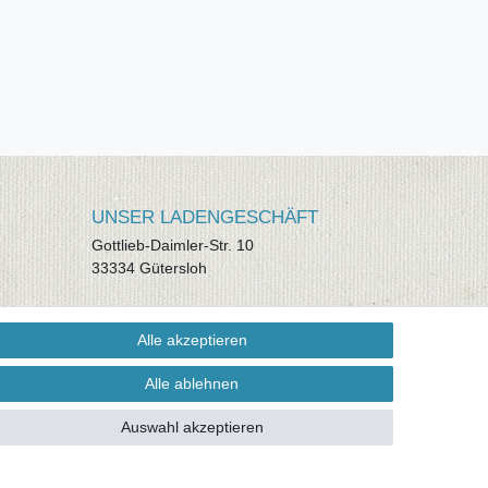
UNSER LADENGESCHÄFT
Gottlieb-Daimler-Str. 10
33334 Gütersloh
ÖFFNUNGSZEITEN
Alle akzeptieren
Montag - Dienstag: 8.00 - 18.00 Uhr,
Mittwoch Ruhetag, Donnerstag: 8.00 -
Alle ablehnen
18.00 Uhr, Freitag 8.00 - 14.00 Uhr
Auswahl akzeptieren
KUNDENSERVICE
Telefon: (05241) 403 22 38