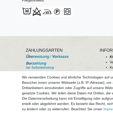
Pflegehinweis:
ZAHLUNGSARTEN
INFOR
K
V
K
Wi
Wir verwenden Cookies und ähnliche Technologien auf 
A
Besucher:innen unserer Webseite (z.B. IP-Adresse), um z
D
Drittanbietern einzubinden oder Zugriffe auf unsere Webs
mehr Informationen
I
gesetzte Cookies. Wir teilen diese Daten mit Dritten, die
Besuchen sie uns auf
Die Datenverarbeitung kann mit Einwilligung oder aufgru
Vertr
erteilt oder abgelehnt werden. Es besteht das Recht, nich
zu ändern oder zu widerrufen. Beachten Sie unser
Impr