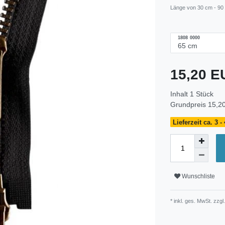
Länge von 30 cm - 90
1808 0000
15,20 
Inhalt
1
Stück
Grundpreis
15,20
Lieferzeit ca. 3 
Wunschliste
* inkl. ges. MwSt. zzgl.