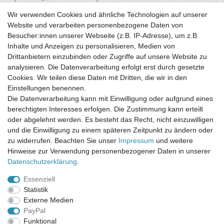
Wir verwenden Cookies und ähnliche Technologien auf unserer
Website und verarbeiten personenbezogene Daten von
Newsletter-Anmeldung
Besucher:innen unserer Webseite (z.B. IP-Adresse), um z.B.
FAQ / Fragen
Inhalte und Anzeigen zu personalisieren, Medien von
Mein Warenkorb
Drittanbietern einzubinden oder Zugriffe auf unsere Website zu
Mein Merkzettel
analysieren. Die Datenverarbeitung erfolgt erst durch gesetzte
Mein Konto
Cookies. Wir teilen diese Daten mit Dritten, die wir in den
Einstellungen benennen.
UNSER LADENGESCHÄFT
Die Datenverarbeitung kann mit Einwilligung oder aufgrund eines
Gottlieb-Daimler-Str. 10
berechtigten Interesses erfolgen. Die Zustimmung kann erteilt
33334 Gütersloh
oder abgelehnt werden. Es besteht das Recht, nicht einzuwilligen
und die Einwilligung zu einem späteren Zeitpunkt zu ändern oder
ÖFFNUNGSZEITEN
zu widerrufen. Beachten Sie unser
Impressum
und weitere
Hinweise zur Verwendung personenbezogener Daten in unserer
Montag - Dienstag: 8.00 - 18.00 Uhr, Mittwoch Ruhetag,
Daten­schutz­erklärung
.
Donnerstag: 8.00 - 18.00 Uhr, Freitag 8.00 - 14.00 Uhr
Essenziell
KUNDENSERVICE
Statistik
Telefon: (05241) 403 22 38
Externe Medien
E-Mail: info@stoffamstueck.de
PayPal
Funktional