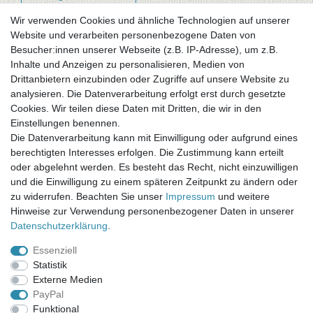
Wir verwenden Cookies und ähnliche Technologien auf unserer
Website und verarbeiten personenbezogene Daten von
Newsletter-Anmeldung
Besucher:innen unserer Webseite (z.B. IP-Adresse), um z.B.
FAQ / Fragen
Inhalte und Anzeigen zu personalisieren, Medien von
Mein Warenkorb
Drittanbietern einzubinden oder Zugriffe auf unsere Website zu
Mein Merkzettel
analysieren. Die Datenverarbeitung erfolgt erst durch gesetzte
Mein Konto
Cookies. Wir teilen diese Daten mit Dritten, die wir in den
Einstellungen benennen.
UNSER LADENGESCHÄFT
Die Datenverarbeitung kann mit Einwilligung oder aufgrund eines
Gottlieb-Daimler-Str. 10
berechtigten Interesses erfolgen. Die Zustimmung kann erteilt
33334 Gütersloh
oder abgelehnt werden. Es besteht das Recht, nicht einzuwilligen
und die Einwilligung zu einem späteren Zeitpunkt zu ändern oder
ÖFFNUNGSZEITEN
zu widerrufen. Beachten Sie unser
Impressum
und weitere
Hinweise zur Verwendung personenbezogener Daten in unserer
Montag - Dienstag: 8.00 - 18.00 Uhr, Mittwoch Ruhetag,
Daten­schutz­erklärung
.
Donnerstag: 8.00 - 18.00 Uhr, Freitag 8.00 - 14.00 Uhr
Essenziell
KUNDENSERVICE
Statistik
Telefon: (05241) 403 22 38
Externe Medien
E-Mail: info@stoffamstueck.de
PayPal
Funktional