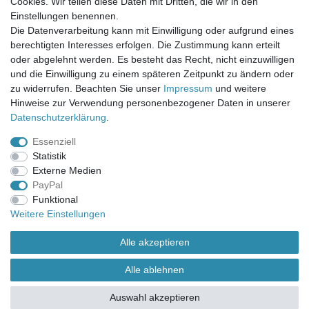
Cookies. Wir teilen diese Daten mit Dritten, die wir in den
Einstellungen benennen.
UNSER LADENGESCHÄFT
Die Datenverarbeitung kann mit Einwilligung oder aufgrund eines
Gottlieb-Daimler-Str. 10
berechtigten Interesses erfolgen. Die Zustimmung kann erteilt
33334 Gütersloh
oder abgelehnt werden. Es besteht das Recht, nicht einzuwilligen
und die Einwilligung zu einem späteren Zeitpunkt zu ändern oder
ÖFFNUNGSZEITEN
zu widerrufen. Beachten Sie unser
Impressum
und weitere
Hinweise zur Verwendung personenbezogener Daten in unserer
Montag - Dienstag: 8.00 - 18.00 Uhr, Mittwoch Ruhetag,
Daten­schutz­erklärung
.
Donnerstag: 8.00 - 18.00 Uhr, Freitag 8.00 - 14.00 Uhr
Essenziell
KUNDENSERVICE
Statistik
Telefon: (05241) 403 22 38
Externe Medien
E-Mail: info@stoffamstueck.de
PayPal
Funktional
Weitere Einstellungen
Alle Preise inklusive gesetzlicher Mehrwertsteuer und
zuzüglich
Versandkosten
. * Pflichtfeld
Alle akzeptieren
Alle ablehnen
Auswahl akzeptieren