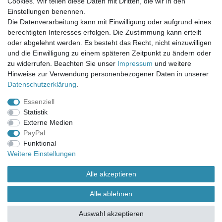
Cookies. Wir teilen diese Daten mit Dritten, die wir in den
Einstellungen benennen.
UNSER LADENGESCHÄFT
Die Datenverarbeitung kann mit Einwilligung oder aufgrund eines
Gottlieb-Daimler-Str. 10
berechtigten Interesses erfolgen. Die Zustimmung kann erteilt
33334 Gütersloh
oder abgelehnt werden. Es besteht das Recht, nicht einzuwilligen
und die Einwilligung zu einem späteren Zeitpunkt zu ändern oder
ÖFFNUNGSZEITEN
zu widerrufen. Beachten Sie unser
Impressum
und weitere
Hinweise zur Verwendung personenbezogener Daten in unserer
Montag - Dienstag: 8.00 - 18.00 Uhr, Mittwoch Ruhetag,
Daten­schutz­erklärung
.
Donnerstag: 8.00 - 18.00 Uhr, Freitag 8.00 - 14.00 Uhr
Essenziell
KUNDENSERVICE
Statistik
Telefon: (05241) 403 22 38
Externe Medien
E-Mail: info@stoffamstueck.de
PayPal
Funktional
Weitere Einstellungen
Alle Preise inklusive gesetzlicher Mehrwertsteuer und
zuzüglich
Versandkosten
. * Pflichtfeld
Alle akzeptieren
Alle ablehnen
Auswahl akzeptieren