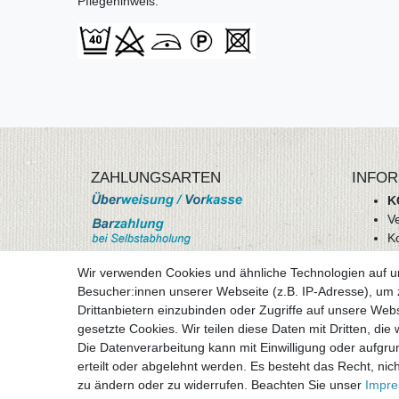
Pflegehinweis:
ZAHLUNGSARTEN
INFOR
K
V
K
Wi
Wir verwenden Cookies und ähnliche Technologien auf 
A
Besucher:innen unserer Webseite (z.B. IP-Adresse), um z
D
Drittanbietern einzubinden oder Zugriffe auf unsere Webs
mehr Informationen
I
gesetzte Cookies. Wir teilen diese Daten mit Dritten, die
Besuchen sie uns auf
Die Datenverarbeitung kann mit Einwilligung oder aufgru
Vertr
erteilt oder abgelehnt werden. Es besteht das Recht, nich
zu ändern oder zu widerrufen. Beachten Sie unser
Impr