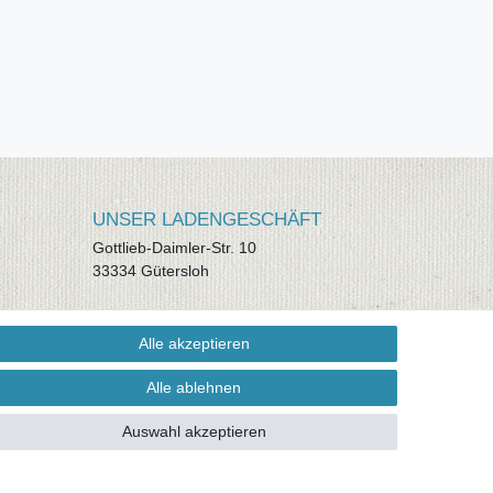
UNSER LADENGESCHÄFT
Gottlieb-Daimler-Str. 10
33334 Gütersloh
ÖFFNUNGSZEITEN
Alle akzeptieren
Montag - Dienstag: 8.00 - 18.00 Uhr,
Mittwoch Ruhetag, Donnerstag: 8.00 -
Alle ablehnen
18.00 Uhr, Freitag 8.00 - 14.00 Uhr
Auswahl akzeptieren
KUNDENSERVICE
Telefon: (05241) 403 22 38