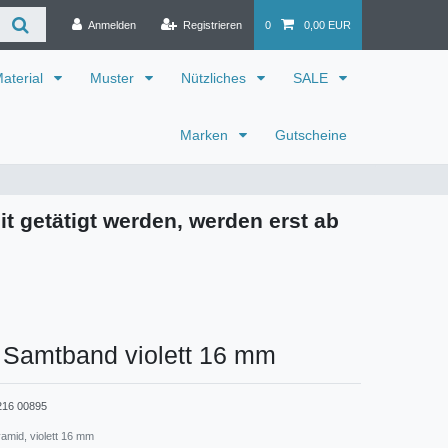
Anmelden
Registrieren
0
0,00 EUR
aterial
Muster
Nützliches
SALE
Marken
Gutscheine
it getätigt werden, werden erst ab
 Samtband violett 16 mm
216 00895
amid, violett 16 mm