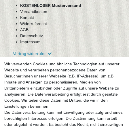
KOSTENLOSER Musterversand
Versandkosten
Kontakt
Widerrufsrecht
AGB
Datenschutz
Impressum
Vertrag widerrufen
Wir verwenden Cookies und ähnliche Technologien auf unserer
Website und verarbeiten personenbezogene Daten von
Newsletter-Anmeldung
Besucher:innen unserer Webseite (z.B. IP-Adresse), um z.B.
FAQ / Fragen
Inhalte und Anzeigen zu personalisieren, Medien von
Mein Warenkorb
Drittanbietern einzubinden oder Zugriffe auf unsere Website zu
Mein Merkzettel
analysieren. Die Datenverarbeitung erfolgt erst durch gesetzte
Mein Konto
Cookies. Wir teilen diese Daten mit Dritten, die wir in den
Einstellungen benennen.
UNSER LADENGESCHÄFT
Die Datenverarbeitung kann mit Einwilligung oder aufgrund eines
Gottlieb-Daimler-Str. 10
berechtigten Interesses erfolgen. Die Zustimmung kann erteilt
33334 Gütersloh
oder abgelehnt werden. Es besteht das Recht, nicht einzuwilligen