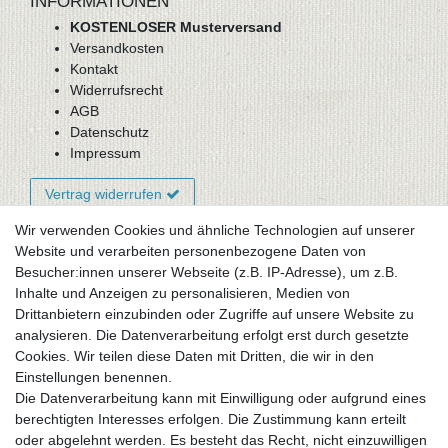
INFORMATIONEN
KOSTENLOSER Musterversand
Versandkosten
Kontakt
Widerrufsrecht
AGB
Datenschutz
Impressum
Vertrag widerrufen
Wir verwenden Cookies und ähnliche Technologien auf unserer
Website und verarbeiten personenbezogene Daten von
Newsletter-Anmeldung
Besucher:innen unserer Webseite (z.B. IP-Adresse), um z.B.
FAQ / Fragen
Inhalte und Anzeigen zu personalisieren, Medien von
Mein Warenkorb
Drittanbietern einzubinden oder Zugriffe auf unsere Website zu
Mein Merkzettel
analysieren. Die Datenverarbeitung erfolgt erst durch gesetzte
Mein Konto
Cookies. Wir teilen diese Daten mit Dritten, die wir in den
Einstellungen benennen.
UNSER LADENGESCHÄFT
Die Datenverarbeitung kann mit Einwilligung oder aufgrund eines
Gottlieb-Daimler-Str. 10
berechtigten Interesses erfolgen. Die Zustimmung kann erteilt
33334 Gütersloh
oder abgelehnt werden. Es besteht das Recht, nicht einzuwilligen