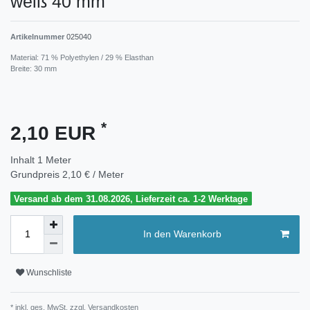
weiß 40 mm
Artikelnummer
025040
Material: 71 % Polyethylen / 29 % Elasthan
Breite: 30 mm
*
2,10 EUR
Inhalt
1
Meter
Grundpreis
2,10 € / Meter
Versand ab dem 31.08.2026, Lieferzeit ca. 1-2 Werktage
In den Warenkorb
Wunschliste
* inkl. ges. MwSt. zzgl.
Versandkosten