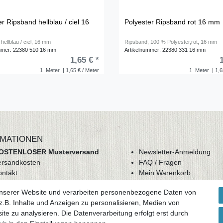
r Ripsband hellblau / ciel 16
Polyester Ripsband rot 16 mm
hellblau / ciel, 16 mm
Ripsband, 100 % Polyester,rot, 16 mm
mmer: 22380 510 16 mm
Artikelnummer: 22380 331 16 mm
1,65 € *
1
Meter
| 1,65 € / Meter
1
Meter
| 1,6
MATIONEN
OSTENLOSER Musterversand
Newsletter-Anmeldung
ersandkosten
FAQ / Fragen
ontakt
Mein Warenkorb
derrufsrecht
Mein Merkzettel
unserer Website und verarbeiten personenbezogene Daten von
GB
Mein Konto
.B. Inhalte und Anzeigen zu personalisieren, Medien von
atenschutz
ite zu analysieren. Die Datenverarbeitung erfolgt erst durch
mpressum