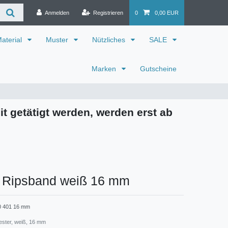
Anmelden
Registrieren
0
0,00 EUR
aterial
Muster
Nützliches
SALE
Marken
Gutscheine
it getätigt werden, werden erst ab
r Ripsband weiß 16 mm
0 401 16 mm
ester, weiß, 16 mm