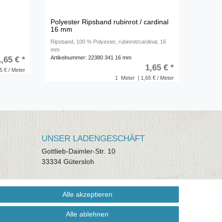
Polyester Ripsband rubinrot / cardinal
16 mm
Ripsband, 100 % Polyester, rubinrot/cardinal, 16
mm
Artikelnummer: 22380 341 16 mm
1,65 € *
1,65 € *
5 € / Meter
1
Meter
| 1,65 € / Meter
UNSER LADENGESCHÄFT
Gottlieb-Daimler-Str. 10
33334 Gütersloh
ÖFFNUNGSZEITEN
Alle akzeptieren
Montag - Dienstag: 8.00 - 18.00 Uhr,
Mittwoch Ruhetag, Donnerstag: 8.00 -
Alle ablehnen
18.00 Uhr, Freitag 8.00 - 14.00 Uhr