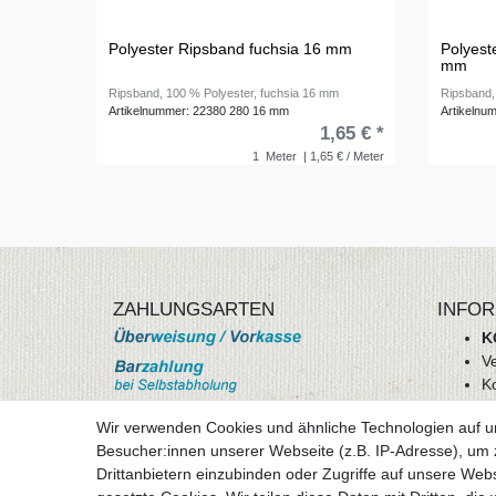
Polyester Ripsband fuchsia 16 mm
Polyeste
mm
Ripsband, 100 % Polyester, fuchsia 16 mm
Ripsband, 
Artikelnummer: 22380 280 16 mm
Artikelnu
1,65 € *
1
Meter
| 1,65 € / Meter
ZAHLUNGSARTEN
INFOR
K
V
K
Wi
Wir verwenden Cookies und ähnliche Technologien auf 
A
Besucher:innen unserer Webseite (z.B. IP-Adresse), um z
D
Drittanbietern einzubinden oder Zugriffe auf unsere Webs
mehr Informationen
I