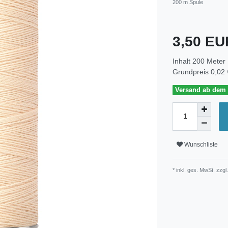
200 m Spule
3,50 E
Inhalt
200
Meter
Grundpreis
0,02 
Versand ab dem 3
Wunschliste
* inkl. ges. MwSt. zzgl.