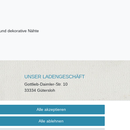
 und dekorative Nähte
UNSER LADENGESCHÄFT
Gottlieb-Daimler-Str. 10
33334 Gütersloh
ÖFFNUNGSZEITEN
Alle akzeptieren
Montag - Dienstag: 8.00 - 18.00 Uhr,
Mittwoch Ruhetag, Donnerstag: 8.00 -
Alle ablehnen
18.00 Uhr, Freitag 8.00 - 14.00 Uhr