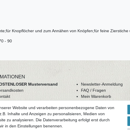
hte;für Knopflöcher und zum Annähen von Knöpfen;für feine Zierstiche
70 - 90
MATIONEN
OSTENLOSER Musterversand
Newsletter-Anmeldung
ersandkosten
FAQ / Fragen
ontakt
Mein Warenkorb
derrufsrecht
Mein Merkzettel
unserer Website und verarbeiten personenbezogene Daten von
GB
Mein Konto
.B. Inhalte und Anzeigen zu personalisieren, Medien von
atenschutz
ite zu analysieren. Die Datenverarbeitung erfolgt erst durch
mpressum
 wir in den Einstellungen benennen.