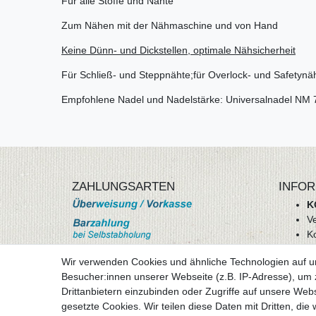
Für alle Stoffe und Nähte
Zum Nähen mit der Nähmaschine und von Hand
Keine Dünn- und Dickstellen, optimale Nähsicherheit
Für Schließ- und Steppnähte;für Overlock- und Safetynä
Empfohlene Nadel und Nadelstärke: Universalnadel NM 
ZAHLUNGSARTEN
INFOR
K
V
K
Wi
Wir verwenden Cookies und ähnliche Technologien auf 
A
Besucher:innen unserer Webseite (z.B. IP-Adresse), um z
D
Drittanbietern einzubinden oder Zugriffe auf unsere Webs
mehr Informationen
I
gesetzte Cookies. Wir teilen diese Daten mit Dritten, die