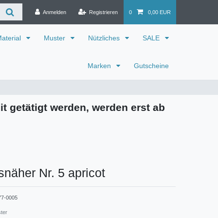
Anmelden
Registrieren
0
0,00 EUR
aterial
Muster
Nützliches
SALE
Marken
Gutscheine
it getätigt werden, werden erst ab
snäher Nr. 5 apricot
77-0005
ster