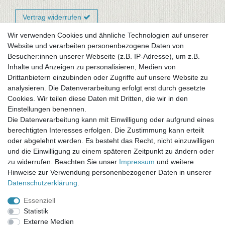
Vertrag widerrufen
Wir verwenden Cookies und ähnliche Technologien auf unserer
Website und verarbeiten personenbezogene Daten von
Newsletter-Anmeldung
Besucher:innen unserer Webseite (z.B. IP-Adresse), um z.B.
FAQ / Fragen
Inhalte und Anzeigen zu personalisieren, Medien von
Mein Warenkorb
Drittanbietern einzubinden oder Zugriffe auf unsere Website zu
Mein Merkzettel
analysieren. Die Datenverarbeitung erfolgt erst durch gesetzte
Mein Konto
Cookies. Wir teilen diese Daten mit Dritten, die wir in den
Einstellungen benennen.
UNSER LADENGESCHÄFT
Die Datenverarbeitung kann mit Einwilligung oder aufgrund eines
Gottlieb-Daimler-Str. 10
berechtigten Interesses erfolgen. Die Zustimmung kann erteilt
33334 Gütersloh
oder abgelehnt werden. Es besteht das Recht, nicht einzuwilligen
und die Einwilligung zu einem späteren Zeitpunkt zu ändern oder
ÖFFNUNGSZEITEN
zu widerrufen. Beachten Sie unser
Impressum
und weitere
Hinweise zur Verwendung personenbezogener Daten in unserer
Montag - Dienstag: 8.00 - 18.00 Uhr, Mittwoch Ruhetag,
Daten­schutz­erklärung
.
Donnerstag: 8.00 - 18.00 Uhr, Freitag 8.00 - 14.00 Uhr
Essenziell
KUNDENSERVICE
Statistik
Telefon: (05241) 403 22 38
Externe Medien