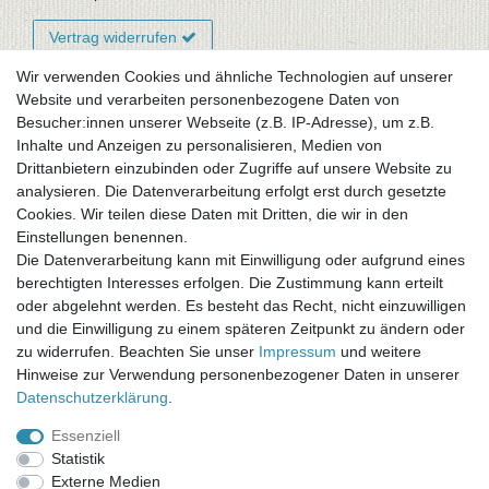
Vertrag widerrufen
Wir verwenden Cookies und ähnliche Technologien auf unserer
Website und verarbeiten personenbezogene Daten von
Newsletter-Anmeldung
Besucher:innen unserer Webseite (z.B. IP-Adresse), um z.B.
FAQ / Fragen
Inhalte und Anzeigen zu personalisieren, Medien von
Mein Warenkorb
Drittanbietern einzubinden oder Zugriffe auf unsere Website zu
Mein Merkzettel
analysieren. Die Datenverarbeitung erfolgt erst durch gesetzte
Mein Konto
Cookies. Wir teilen diese Daten mit Dritten, die wir in den
Einstellungen benennen.
UNSER LADENGESCHÄFT
Die Datenverarbeitung kann mit Einwilligung oder aufgrund eines
Gottlieb-Daimler-Str. 10
berechtigten Interesses erfolgen. Die Zustimmung kann erteilt
33334 Gütersloh
oder abgelehnt werden. Es besteht das Recht, nicht einzuwilligen
und die Einwilligung zu einem späteren Zeitpunkt zu ändern oder
ÖFFNUNGSZEITEN
zu widerrufen. Beachten Sie unser
Impressum
und weitere
Hinweise zur Verwendung personenbezogener Daten in unserer
Montag - Dienstag: 8.00 - 18.00 Uhr, Mittwoch Ruhetag,
Daten­schutz­erklärung
.
Donnerstag: 8.00 - 18.00 Uhr, Freitag 8.00 - 14.00 Uhr
Essenziell
KUNDENSERVICE
Statistik
Telefon: (05241) 403 22 38
Externe Medien