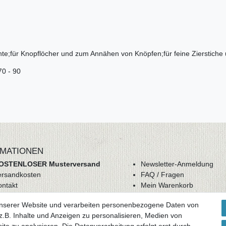
hte;für Knopflöcher und zum Annähen von Knöpfen;für feine Zierstiche
70 - 90
MATIONEN
OSTENLOSER Musterversand
Newsletter-Anmeldung
ersandkosten
FAQ / Fragen
ontakt
Mein Warenkorb
derrufsrecht
Mein Merkzettel
unserer Website und verarbeiten personenbezogene Daten von
GB
Mein Konto
.B. Inhalte und Anzeigen zu personalisieren, Medien von
atenschutz