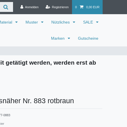
Anmelden
Registrieren
0
0,00 EUR
aterial
Muster
Nützliches
SALE
Marken
Gutscheine
it getätigt werden, werden erst ab
snäher Nr. 883 rotbraun
77-0883
ster