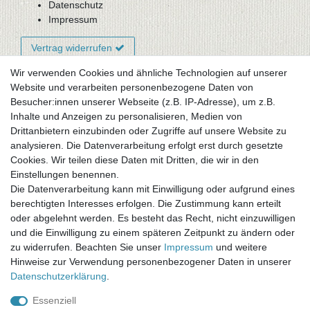
Datenschutz
Impressum
Vertrag widerrufen
Wir verwenden Cookies und ähnliche Technologien auf unserer
Website und verarbeiten personenbezogene Daten von
Newsletter-Anmeldung
Besucher:innen unserer Webseite (z.B. IP-Adresse), um z.B.
FAQ / Fragen
Inhalte und Anzeigen zu personalisieren, Medien von
Mein Warenkorb
Drittanbietern einzubinden oder Zugriffe auf unsere Website zu
Mein Merkzettel
analysieren. Die Datenverarbeitung erfolgt erst durch gesetzte
Mein Konto
Cookies. Wir teilen diese Daten mit Dritten, die wir in den
Einstellungen benennen.
UNSER LADENGESCHÄFT
Die Datenverarbeitung kann mit Einwilligung oder aufgrund eines
Gottlieb-Daimler-Str. 10
berechtigten Interesses erfolgen. Die Zustimmung kann erteilt
33334 Gütersloh
oder abgelehnt werden. Es besteht das Recht, nicht einzuwilligen
und die Einwilligung zu einem späteren Zeitpunkt zu ändern oder
ÖFFNUNGSZEITEN
zu widerrufen. Beachten Sie unser
Impressum
und weitere
Hinweise zur Verwendung personenbezogener Daten in unserer
Montag - Dienstag: 8.00 - 18.00 Uhr, Mittwoch Ruhetag,
Daten­schutz­erklärung
.
Donnerstag: 8.00 - 18.00 Uhr, Freitag 8.00 - 14.00 Uhr
Essenziell