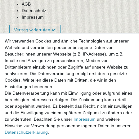
AGB
Datenschutz
Impressum
Vertrag widerrufen
Wir verwenden Cookies und ähnliche Technologien auf unserer
Website und verarbeiten personenbezogene Daten von
Newsletter-Anmeldung
Besucher:innen unserer Webseite (z.B. IP-Adresse), um z.B.
FAQ / Fragen
Inhalte und Anzeigen zu personalisieren, Medien von
Mein Warenkorb
Drittanbietern einzubinden oder Zugriffe auf unsere Website zu
Mein Merkzettel
analysieren. Die Datenverarbeitung erfolgt erst durch gesetzte
Mein Konto
Cookies. Wir teilen diese Daten mit Dritten, die wir in den
Einstellungen benennen.
UNSER LADENGESCHÄFT
Die Datenverarbeitung kann mit Einwilligung oder aufgrund eines
Gottlieb-Daimler-Str. 10
berechtigten Interesses erfolgen. Die Zustimmung kann erteilt
33334 Gütersloh
oder abgelehnt werden. Es besteht das Recht, nicht einzuwilligen
und die Einwilligung zu einem späteren Zeitpunkt zu ändern oder
ÖFFNUNGSZEITEN
zu widerrufen. Beachten Sie unser
Impressum
und weitere
Hinweise zur Verwendung personenbezogener Daten in unserer
Montag - Dienstag: 8.00 - 18.00 Uhr, Mittwoch Ruhetag,
Daten­schutz­erklärung
.
Donnerstag: 8.00 - 18.00 Uhr, Freitag 8.00 - 14.00 Uhr