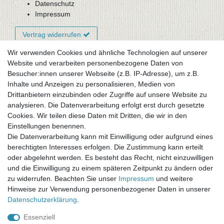
Datenschutz
Impressum
Vertrag widerrufen
Wir verwenden Cookies und ähnliche Technologien auf unserer
Website und verarbeiten personenbezogene Daten von
Newsletter-Anmeldung
Besucher:innen unserer Webseite (z.B. IP-Adresse), um z.B.
FAQ / Fragen
Inhalte und Anzeigen zu personalisieren, Medien von
Mein Warenkorb
Drittanbietern einzubinden oder Zugriffe auf unsere Website zu
Mein Merkzettel
analysieren. Die Datenverarbeitung erfolgt erst durch gesetzte
Mein Konto
Cookies. Wir teilen diese Daten mit Dritten, die wir in den
Einstellungen benennen.
UNSER LADENGESCHÄFT
Die Datenverarbeitung kann mit Einwilligung oder aufgrund eines
Gottlieb-Daimler-Str. 10
berechtigten Interesses erfolgen. Die Zustimmung kann erteilt
33334 Gütersloh
oder abgelehnt werden. Es besteht das Recht, nicht einzuwilligen
und die Einwilligung zu einem späteren Zeitpunkt zu ändern oder
ÖFFNUNGSZEITEN
zu widerrufen. Beachten Sie unser
Impressum
und weitere
Hinweise zur Verwendung personenbezogener Daten in unserer
Montag - Dienstag: 8.00 - 18.00 Uhr, Mittwoch Ruhetag,
Daten­schutz­erklärung
.
Donnerstag: 8.00 - 18.00 Uhr, Freitag 8.00 - 14.00 Uhr
Essenziell