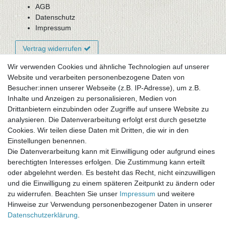
AGB
Datenschutz
Impressum
Vertrag widerrufen
Wir verwenden Cookies und ähnliche Technologien auf unserer
Website und verarbeiten personenbezogene Daten von
Newsletter-Anmeldung
Besucher:innen unserer Webseite (z.B. IP-Adresse), um z.B.
FAQ / Fragen
Inhalte und Anzeigen zu personalisieren, Medien von
Mein Warenkorb
Drittanbietern einzubinden oder Zugriffe auf unsere Website zu
Mein Merkzettel
analysieren. Die Datenverarbeitung erfolgt erst durch gesetzte
Mein Konto
Cookies. Wir teilen diese Daten mit Dritten, die wir in den
Einstellungen benennen.
UNSER LADENGESCHÄFT
Die Datenverarbeitung kann mit Einwilligung oder aufgrund eines
Gottlieb-Daimler-Str. 10
berechtigten Interesses erfolgen. Die Zustimmung kann erteilt
33334 Gütersloh
oder abgelehnt werden. Es besteht das Recht, nicht einzuwilligen
und die Einwilligung zu einem späteren Zeitpunkt zu ändern oder
ÖFFNUNGSZEITEN
zu widerrufen. Beachten Sie unser
Impressum
und weitere
Hinweise zur Verwendung personenbezogener Daten in unserer
Montag - Dienstag: 8.00 - 18.00 Uhr, Mittwoch Ruhetag,
Daten­schutz­erklärung
.
Donnerstag: 8.00 - 18.00 Uhr, Freitag 8.00 - 14.00 Uhr