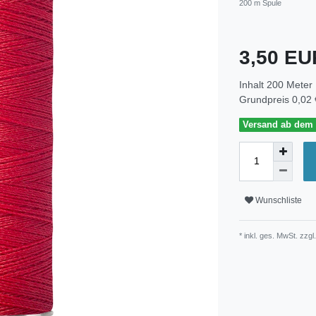
200 m Spule
3,50 E
Inhalt
200
Meter
Grundpreis
0,02 
Versand ab dem 3
Wunschliste
* inkl. ges. MwSt. zzgl.