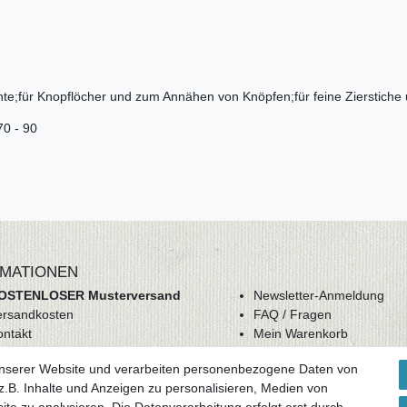
hte;für Knopflöcher und zum Annähen von Knöpfen;für feine Zierstiche
70 - 90
MATIONEN
OSTENLOSER Musterversand
Newsletter-Anmeldung
ersandkosten
FAQ / Fragen
ontakt
Mein Warenkorb
derrufsrecht
Mein Merkzettel
unserer Website und verarbeiten personenbezogene Daten von
GB
Mein Konto
.B. Inhalte und Anzeigen zu personalisieren, Medien von
atenschutz