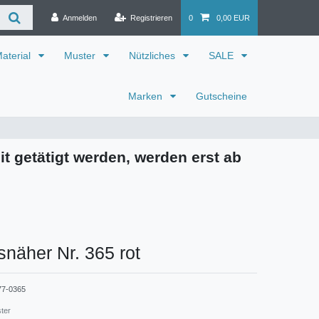
Anmelden
Registrieren
0
0,00 EUR
aterial
Muster
Nützliches
SALE
Marken
Gutscheine
it getätigt werden, werden erst ab
snäher Nr. 365 rot
77-0365
ster