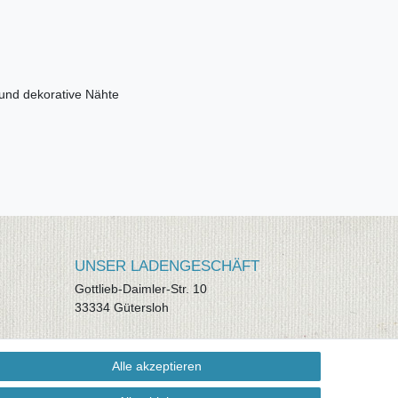
 und dekorative Nähte
UNSER LADENGESCHÄFT
Gottlieb-Daimler-Str. 10
33334 Gütersloh
ÖFFNUNGSZEITEN
Alle akzeptieren
Montag - Dienstag: 8.00 - 18.00 Uhr,
Mittwoch Ruhetag, Donnerstag: 8.00 -