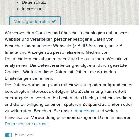
Datenschutz
Impressum
Vertrag widerrufen
Wir verwenden Cookies und ähnliche Technologien auf unserer
Website und verarbeiten personenbezogene Daten von
Newsletter-Anmeldung
Besucher:innen unserer Webseite (z.B. IP-Adresse), um z.B.
FAQ / Fragen
Inhalte und Anzeigen zu personalisieren, Medien von
Mein Warenkorb
Drittanbietern einzubinden oder Zugriffe auf unsere Website zu
Mein Merkzettel
analysieren. Die Datenverarbeitung erfolgt erst durch gesetzte
Mein Konto
Cookies. Wir teilen diese Daten mit Dritten, die wir in den
Einstellungen benennen.
UNSER LADENGESCHÄFT
Die Datenverarbeitung kann mit Einwilligung oder aufgrund eines
Gottlieb-Daimler-Str. 10
berechtigten Interesses erfolgen. Die Zustimmung kann erteilt
33334 Gütersloh
oder abgelehnt werden. Es besteht das Recht, nicht einzuwilligen
und die Einwilligung zu einem späteren Zeitpunkt zu ändern oder
ÖFFNUNGSZEITEN
zu widerrufen. Beachten Sie unser
Impressum
und weitere
Hinweise zur Verwendung personenbezogener Daten in unserer
Montag - Dienstag: 8.00 - 18.00 Uhr, Mittwoch Ruhetag,
Daten­schutz­erklärung
.
Donnerstag: 8.00 - 18.00 Uhr, Freitag 8.00 - 14.00 Uhr
Essenziell