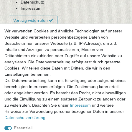
Datenschutz
Impressum
Vertrag widerrufen
Wir verwenden Cookies und ähnliche Technologien auf unserer
Website und verarbeiten personenbezogene Daten von
Newsletter-Anmeldung
Besucher:innen unserer Webseite (z.B. IP-Adresse), um z.B.
FAQ / Fragen
Inhalte und Anzeigen zu personalisieren, Medien von
Mein Warenkorb
Drittanbietern einzubinden oder Zugriffe auf unsere Website zu
Mein Merkzettel
analysieren. Die Datenverarbeitung erfolgt erst durch gesetzte
Mein Konto
Cookies. Wir teilen diese Daten mit Dritten, die wir in den
Einstellungen benennen.
UNSER LADENGESCHÄFT
Die Datenverarbeitung kann mit Einwilligung oder aufgrund eines
Gottlieb-Daimler-Str. 10
berechtigten Interesses erfolgen. Die Zustimmung kann erteilt
33334 Gütersloh
oder abgelehnt werden. Es besteht das Recht, nicht einzuwilligen
und die Einwilligung zu einem späteren Zeitpunkt zu ändern oder
ÖFFNUNGSZEITEN
zu widerrufen. Beachten Sie unser
Impressum
und weitere
Hinweise zur Verwendung personenbezogener Daten in unserer
Montag - Dienstag: 8.00 - 18.00 Uhr, Mittwoch Ruhetag,
Daten­schutz­erklärung
.
Donnerstag: 8.00 - 18.00 Uhr, Freitag 8.00 - 14.00 Uhr
Essenziell