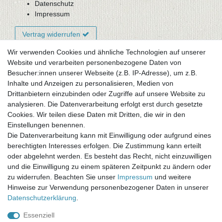
Datenschutz
Impressum
Vertrag widerrufen
Wir verwenden Cookies und ähnliche Technologien auf unserer
Website und verarbeiten personenbezogene Daten von
Newsletter-Anmeldung
Besucher:innen unserer Webseite (z.B. IP-Adresse), um z.B.
FAQ / Fragen
Inhalte und Anzeigen zu personalisieren, Medien von
Mein Warenkorb
Drittanbietern einzubinden oder Zugriffe auf unsere Website zu
Mein Merkzettel
analysieren. Die Datenverarbeitung erfolgt erst durch gesetzte
Mein Konto
Cookies. Wir teilen diese Daten mit Dritten, die wir in den
Einstellungen benennen.
UNSER LADENGESCHÄFT
Die Datenverarbeitung kann mit Einwilligung oder aufgrund eines
Gottlieb-Daimler-Str. 10
berechtigten Interesses erfolgen. Die Zustimmung kann erteilt
33334 Gütersloh
oder abgelehnt werden. Es besteht das Recht, nicht einzuwilligen
und die Einwilligung zu einem späteren Zeitpunkt zu ändern oder
ÖFFNUNGSZEITEN
zu widerrufen. Beachten Sie unser
Impressum
und weitere
Hinweise zur Verwendung personenbezogener Daten in unserer
Montag - Dienstag: 8.00 - 18.00 Uhr, Mittwoch Ruhetag,
Daten­schutz­erklärung
.
Donnerstag: 8.00 - 18.00 Uhr, Freitag 8.00 - 14.00 Uhr
Essenziell