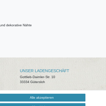
 und dekorative Nähte
UNSER LADENGESCHÄFT
Gottlieb-Daimler-Str. 10
33334 Gütersloh
ÖFFNUNGSZEITEN
Alle akzeptieren
Montag - Dienstag: 8.00 - 18.00 Uhr,
Mittwoch Ruhetag, Donnerstag: 8.00 -