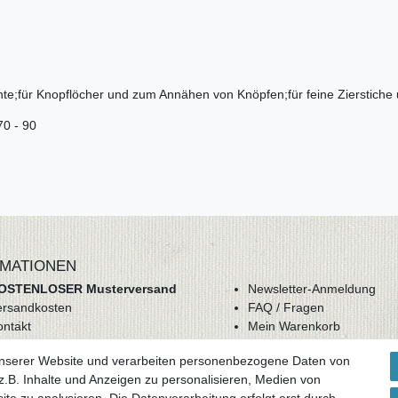
hte;für Knopflöcher und zum Annähen von Knöpfen;für feine Zierstiche
70 - 90
MATIONEN
OSTENLOSER Musterversand
Newsletter-Anmeldung
ersandkosten
FAQ / Fragen
ontakt
Mein Warenkorb
derrufsrecht
Mein Merkzettel
unserer Website und verarbeiten personenbezogene Daten von
GB
Mein Konto
.B. Inhalte und Anzeigen zu personalisieren, Medien von
atenschutz