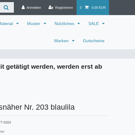
Anmelden
Registrieren
0
0,00 EUR
aterial
Muster
Nützliches
SALE
Marken
Gutscheine
it getätigt werden, werden erst ab
snäher Nr. 203 blaulila
77-0203
ster