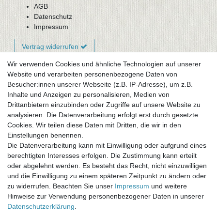
AGB
Datenschutz
Impressum
Vertrag widerrufen
Wir verwenden Cookies und ähnliche Technologien auf unserer
Website und verarbeiten personenbezogene Daten von
Newsletter-Anmeldung
Besucher:innen unserer Webseite (z.B. IP-Adresse), um z.B.
FAQ / Fragen
Inhalte und Anzeigen zu personalisieren, Medien von
Mein Warenkorb
Drittanbietern einzubinden oder Zugriffe auf unsere Website zu
Mein Merkzettel
analysieren. Die Datenverarbeitung erfolgt erst durch gesetzte
Mein Konto
Cookies. Wir teilen diese Daten mit Dritten, die wir in den
Einstellungen benennen.
UNSER LADENGESCHÄFT
Die Datenverarbeitung kann mit Einwilligung oder aufgrund eines
Gottlieb-Daimler-Str. 10
berechtigten Interesses erfolgen. Die Zustimmung kann erteilt
33334 Gütersloh
oder abgelehnt werden. Es besteht das Recht, nicht einzuwilligen
und die Einwilligung zu einem späteren Zeitpunkt zu ändern oder
ÖFFNUNGSZEITEN
zu widerrufen. Beachten Sie unser
Impressum
und weitere
Hinweise zur Verwendung personenbezogener Daten in unserer
Montag - Dienstag: 8.00 - 18.00 Uhr, Mittwoch Ruhetag,
Daten­schutz­erklärung
.
Donnerstag: 8.00 - 18.00 Uhr, Freitag 8.00 - 14.00 Uhr