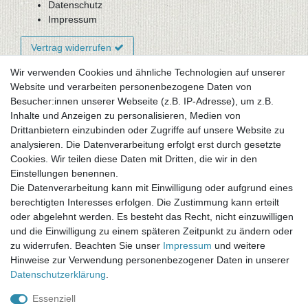
Datenschutz
Impressum
Vertrag widerrufen
Wir verwenden Cookies und ähnliche Technologien auf unserer
Website und verarbeiten personenbezogene Daten von
Newsletter-Anmeldung
Besucher:innen unserer Webseite (z.B. IP-Adresse), um z.B.
FAQ / Fragen
Inhalte und Anzeigen zu personalisieren, Medien von
Mein Warenkorb
Drittanbietern einzubinden oder Zugriffe auf unsere Website zu
Mein Merkzettel
analysieren. Die Datenverarbeitung erfolgt erst durch gesetzte
Mein Konto
Cookies. Wir teilen diese Daten mit Dritten, die wir in den
Einstellungen benennen.
UNSER LADENGESCHÄFT
Die Datenverarbeitung kann mit Einwilligung oder aufgrund eines
Gottlieb-Daimler-Str. 10
berechtigten Interesses erfolgen. Die Zustimmung kann erteilt
33334 Gütersloh
oder abgelehnt werden. Es besteht das Recht, nicht einzuwilligen
und die Einwilligung zu einem späteren Zeitpunkt zu ändern oder
ÖFFNUNGSZEITEN
zu widerrufen. Beachten Sie unser
Impressum
und weitere
Hinweise zur Verwendung personenbezogener Daten in unserer
Montag - Dienstag: 8.00 - 18.00 Uhr, Mittwoch Ruhetag,
Daten­schutz­erklärung
.
Donnerstag: 8.00 - 18.00 Uhr, Freitag 8.00 - 14.00 Uhr
Essenziell