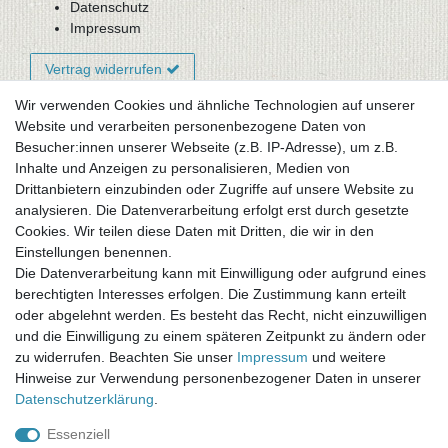
Datenschutz
Impressum
Vertrag widerrufen
Wir verwenden Cookies und ähnliche Technologien auf unserer
Website und verarbeiten personenbezogene Daten von
Newsletter-Anmeldung
Besucher:innen unserer Webseite (z.B. IP-Adresse), um z.B.
FAQ / Fragen
Inhalte und Anzeigen zu personalisieren, Medien von
Mein Warenkorb
Drittanbietern einzubinden oder Zugriffe auf unsere Website zu
Mein Merkzettel
analysieren. Die Datenverarbeitung erfolgt erst durch gesetzte
Mein Konto
Cookies. Wir teilen diese Daten mit Dritten, die wir in den
Einstellungen benennen.
UNSER LADENGESCHÄFT
Die Datenverarbeitung kann mit Einwilligung oder aufgrund eines
Gottlieb-Daimler-Str. 10
berechtigten Interesses erfolgen. Die Zustimmung kann erteilt
33334 Gütersloh
oder abgelehnt werden. Es besteht das Recht, nicht einzuwilligen
und die Einwilligung zu einem späteren Zeitpunkt zu ändern oder
ÖFFNUNGSZEITEN
zu widerrufen. Beachten Sie unser
Impressum
und weitere
Hinweise zur Verwendung personenbezogener Daten in unserer
Montag - Dienstag: 8.00 - 18.00 Uhr, Mittwoch Ruhetag,
Daten­schutz­erklärung
.
Donnerstag: 8.00 - 18.00 Uhr, Freitag 8.00 - 14.00 Uhr
Essenziell