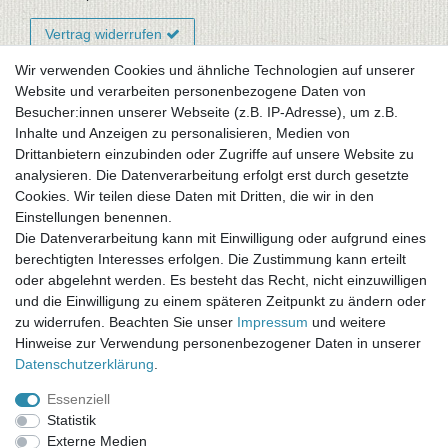
Vertrag widerrufen
Wir verwenden Cookies und ähnliche Technologien auf unserer
Website und verarbeiten personenbezogene Daten von
Newsletter-Anmeldung
Besucher:innen unserer Webseite (z.B. IP-Adresse), um z.B.
FAQ / Fragen
Inhalte und Anzeigen zu personalisieren, Medien von
Mein Warenkorb
Drittanbietern einzubinden oder Zugriffe auf unsere Website zu
Mein Merkzettel
analysieren. Die Datenverarbeitung erfolgt erst durch gesetzte
Mein Konto
Cookies. Wir teilen diese Daten mit Dritten, die wir in den
Einstellungen benennen.
UNSER LADENGESCHÄFT
Die Datenverarbeitung kann mit Einwilligung oder aufgrund eines
Gottlieb-Daimler-Str. 10
berechtigten Interesses erfolgen. Die Zustimmung kann erteilt
33334 Gütersloh
oder abgelehnt werden. Es besteht das Recht, nicht einzuwilligen
und die Einwilligung zu einem späteren Zeitpunkt zu ändern oder
ÖFFNUNGSZEITEN
zu widerrufen. Beachten Sie unser
Impressum
und weitere
Hinweise zur Verwendung personenbezogener Daten in unserer
Montag - Dienstag: 8.00 - 18.00 Uhr, Mittwoch Ruhetag,
Daten­schutz­erklärung
.
Donnerstag: 8.00 - 18.00 Uhr, Freitag 8.00 - 14.00 Uhr
Essenziell
KUNDENSERVICE
Statistik
Telefon: (05241) 403 22 38
Externe Medien