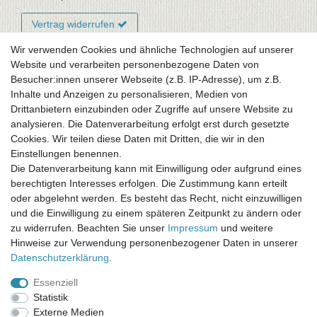
Vertrag widerrufen
Wir verwenden Cookies und ähnliche Technologien auf unserer
Website und verarbeiten personenbezogene Daten von
Newsletter-Anmeldung
Besucher:innen unserer Webseite (z.B. IP-Adresse), um z.B.
FAQ / Fragen
Inhalte und Anzeigen zu personalisieren, Medien von
Mein Warenkorb
Drittanbietern einzubinden oder Zugriffe auf unsere Website zu
Mein Merkzettel
analysieren. Die Datenverarbeitung erfolgt erst durch gesetzte
Mein Konto
Cookies. Wir teilen diese Daten mit Dritten, die wir in den
Einstellungen benennen.
UNSER LADENGESCHÄFT
Die Datenverarbeitung kann mit Einwilligung oder aufgrund eines
Gottlieb-Daimler-Str. 10
berechtigten Interesses erfolgen. Die Zustimmung kann erteilt
33334 Gütersloh
oder abgelehnt werden. Es besteht das Recht, nicht einzuwilligen
und die Einwilligung zu einem späteren Zeitpunkt zu ändern oder
ÖFFNUNGSZEITEN
zu widerrufen. Beachten Sie unser
Impressum
und weitere
Hinweise zur Verwendung personenbezogener Daten in unserer
Montag - Dienstag: 8.00 - 18.00 Uhr, Mittwoch Ruhetag,
Daten­schutz­erklärung
.
Donnerstag: 8.00 - 18.00 Uhr, Freitag 8.00 - 14.00 Uhr
Essenziell
KUNDENSERVICE
Statistik
Telefon: (05241) 403 22 38
Externe Medien