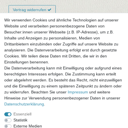
Vertrag widerrufen
Wir verwenden Cookies und ähnliche Technologien auf unserer
Website und verarbeiten personenbezogene Daten von
Newsletter-Anmeldung
Besucher:innen unserer Webseite (z.B. IP-Adresse), um z.B.
FAQ / Fragen
Inhalte und Anzeigen zu personalisieren, Medien von
Mein Warenkorb
Drittanbietern einzubinden oder Zugriffe auf unsere Website zu
Mein Merkzettel
analysieren. Die Datenverarbeitung erfolgt erst durch gesetzte
Mein Konto
Cookies. Wir teilen diese Daten mit Dritten, die wir in den
Einstellungen benennen.
UNSER LADENGESCHÄFT
Die Datenverarbeitung kann mit Einwilligung oder aufgrund eines
Gottlieb-Daimler-Str. 10
berechtigten Interesses erfolgen. Die Zustimmung kann erteilt
33334 Gütersloh
oder abgelehnt werden. Es besteht das Recht, nicht einzuwilligen
und die Einwilligung zu einem späteren Zeitpunkt zu ändern oder
ÖFFNUNGSZEITEN
zu widerrufen. Beachten Sie unser
Impressum
und weitere
Hinweise zur Verwendung personenbezogener Daten in unserer
Montag - Dienstag: 8.00 - 18.00 Uhr, Mittwoch Ruhetag,
Daten­schutz­erklärung
.
Donnerstag: 8.00 - 18.00 Uhr, Freitag 8.00 - 14.00 Uhr
Essenziell
KUNDENSERVICE
Statistik
Telefon: (05241) 403 22 38
Externe Medien