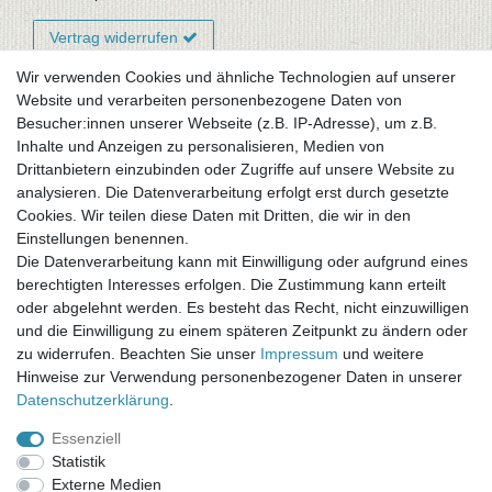
Vertrag widerrufen
Wir verwenden Cookies und ähnliche Technologien auf unserer
Website und verarbeiten personenbezogene Daten von
Newsletter-Anmeldung
Besucher:innen unserer Webseite (z.B. IP-Adresse), um z.B.
FAQ / Fragen
Inhalte und Anzeigen zu personalisieren, Medien von
Mein Warenkorb
Drittanbietern einzubinden oder Zugriffe auf unsere Website zu
Mein Merkzettel
analysieren. Die Datenverarbeitung erfolgt erst durch gesetzte
Mein Konto
Cookies. Wir teilen diese Daten mit Dritten, die wir in den
Einstellungen benennen.
UNSER LADENGESCHÄFT
Die Datenverarbeitung kann mit Einwilligung oder aufgrund eines
Gottlieb-Daimler-Str. 10
berechtigten Interesses erfolgen. Die Zustimmung kann erteilt
33334 Gütersloh
oder abgelehnt werden. Es besteht das Recht, nicht einzuwilligen
und die Einwilligung zu einem späteren Zeitpunkt zu ändern oder
ÖFFNUNGSZEITEN
zu widerrufen. Beachten Sie unser
Impressum
und weitere
Hinweise zur Verwendung personenbezogener Daten in unserer
Montag - Dienstag: 8.00 - 18.00 Uhr, Mittwoch Ruhetag,
Daten­schutz­erklärung
.
Donnerstag: 8.00 - 18.00 Uhr, Freitag 8.00 - 14.00 Uhr
Essenziell
KUNDENSERVICE
Statistik
Telefon: (05241) 403 22 38
Externe Medien