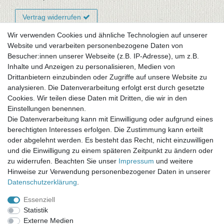
Vertrag widerrufen
Wir verwenden Cookies und ähnliche Technologien auf unserer
Website und verarbeiten personenbezogene Daten von
Newsletter-Anmeldung
Besucher:innen unserer Webseite (z.B. IP-Adresse), um z.B.
FAQ / Fragen
Inhalte und Anzeigen zu personalisieren, Medien von
Mein Warenkorb
Drittanbietern einzubinden oder Zugriffe auf unsere Website zu
Mein Merkzettel
analysieren. Die Datenverarbeitung erfolgt erst durch gesetzte
Mein Konto
Cookies. Wir teilen diese Daten mit Dritten, die wir in den
Einstellungen benennen.
UNSER LADENGESCHÄFT
Die Datenverarbeitung kann mit Einwilligung oder aufgrund eines
Gottlieb-Daimler-Str. 10
berechtigten Interesses erfolgen. Die Zustimmung kann erteilt
33334 Gütersloh
oder abgelehnt werden. Es besteht das Recht, nicht einzuwilligen
und die Einwilligung zu einem späteren Zeitpunkt zu ändern oder
ÖFFNUNGSZEITEN
zu widerrufen. Beachten Sie unser
Impressum
und weitere
Hinweise zur Verwendung personenbezogener Daten in unserer
Montag - Dienstag: 8.00 - 18.00 Uhr, Mittwoch Ruhetag,
Daten­schutz­erklärung
.
Donnerstag: 8.00 - 18.00 Uhr, Freitag 8.00 - 14.00 Uhr
Essenziell
KUNDENSERVICE
Statistik
Telefon: (05241) 403 22 38
Externe Medien