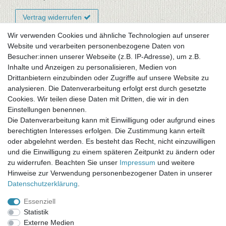
Vertrag widerrufen
Wir verwenden Cookies und ähnliche Technologien auf unserer
Website und verarbeiten personenbezogene Daten von
Newsletter-Anmeldung
Besucher:innen unserer Webseite (z.B. IP-Adresse), um z.B.
FAQ / Fragen
Inhalte und Anzeigen zu personalisieren, Medien von
Mein Warenkorb
Drittanbietern einzubinden oder Zugriffe auf unsere Website zu
Mein Merkzettel
analysieren. Die Datenverarbeitung erfolgt erst durch gesetzte
Mein Konto
Cookies. Wir teilen diese Daten mit Dritten, die wir in den
Einstellungen benennen.
UNSER LADENGESCHÄFT
Die Datenverarbeitung kann mit Einwilligung oder aufgrund eines
Gottlieb-Daimler-Str. 10
berechtigten Interesses erfolgen. Die Zustimmung kann erteilt
33334 Gütersloh
oder abgelehnt werden. Es besteht das Recht, nicht einzuwilligen
und die Einwilligung zu einem späteren Zeitpunkt zu ändern oder
ÖFFNUNGSZEITEN
zu widerrufen. Beachten Sie unser
Impressum
und weitere
Hinweise zur Verwendung personenbezogener Daten in unserer
Montag - Dienstag: 8.00 - 18.00 Uhr, Mittwoch Ruhetag,
Daten­schutz­erklärung
.
Donnerstag: 8.00 - 18.00 Uhr, Freitag 8.00 - 14.00 Uhr
Essenziell
KUNDENSERVICE
Statistik
Telefon: (05241) 403 22 38
Externe Medien