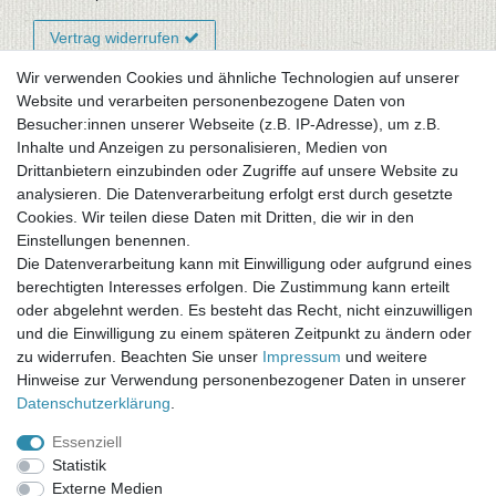
Vertrag widerrufen
Wir verwenden Cookies und ähnliche Technologien auf unserer
Website und verarbeiten personenbezogene Daten von
Newsletter-Anmeldung
Besucher:innen unserer Webseite (z.B. IP-Adresse), um z.B.
FAQ / Fragen
Inhalte und Anzeigen zu personalisieren, Medien von
Mein Warenkorb
Drittanbietern einzubinden oder Zugriffe auf unsere Website zu
Mein Merkzettel
analysieren. Die Datenverarbeitung erfolgt erst durch gesetzte
Mein Konto
Cookies. Wir teilen diese Daten mit Dritten, die wir in den
Einstellungen benennen.
UNSER LADENGESCHÄFT
Die Datenverarbeitung kann mit Einwilligung oder aufgrund eines
Gottlieb-Daimler-Str. 10
berechtigten Interesses erfolgen. Die Zustimmung kann erteilt
33334 Gütersloh
oder abgelehnt werden. Es besteht das Recht, nicht einzuwilligen
und die Einwilligung zu einem späteren Zeitpunkt zu ändern oder
ÖFFNUNGSZEITEN
zu widerrufen. Beachten Sie unser
Impressum
und weitere
Hinweise zur Verwendung personenbezogener Daten in unserer
Montag - Dienstag: 8.00 - 18.00 Uhr, Mittwoch Ruhetag,
Daten­schutz­erklärung
.
Donnerstag: 8.00 - 18.00 Uhr, Freitag 8.00 - 14.00 Uhr
Essenziell
KUNDENSERVICE
Statistik
Telefon: (05241) 403 22 38
Externe Medien