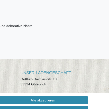
 und dekorative Nähte
UNSER LADENGESCHÄFT
Gottlieb-Daimler-Str. 10
33334 Gütersloh
ÖFFNUNGSZEITEN
Alle akzeptieren
Montag - Dienstag: 8.00 - 18.00 Uhr,
Mittwoch Ruhetag, Donnerstag: 8.00 -