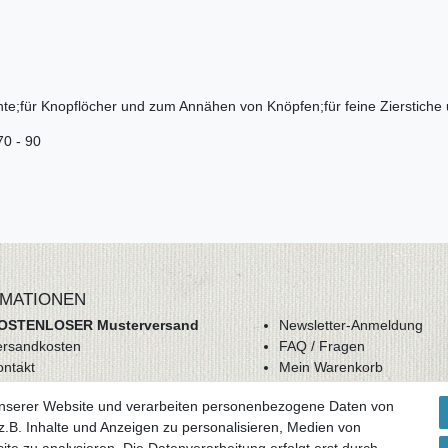
hte;für Knopflöcher und zum Annähen von Knöpfen;für feine Zierstiche
70 - 90
MATIONEN
OSTENLOSER Musterversand
Newsletter-Anmeldung
ersandkosten
FAQ / Fragen
ontakt
Mein Warenkorb
derrufsrecht
Mein Merkzettel
unserer Website und verarbeiten personenbezogene Daten von
GB
Mein Konto
.B. Inhalte und Anzeigen zu personalisieren, Medien von
atenschutz