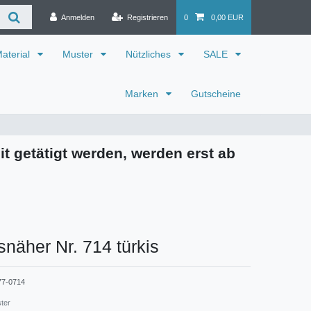
Anmelden
Registrieren
0
0,00 EUR
aterial
Muster
Nützliches
SALE
Marken
Gutscheine
it getätigt werden, werden erst ab
snäher Nr. 714 türkis
77-0714
ster