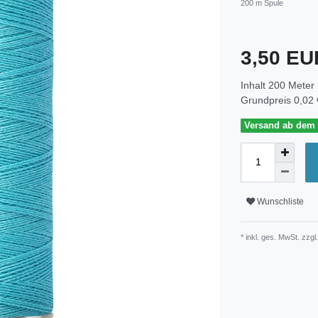
200 m Spule
3,50 E
Inhalt
200
Meter
Grundpreis
0,02 
Versand ab dem 3
Wunschliste
* inkl. ges. MwSt. zzgl.