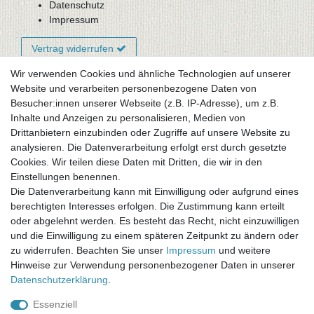
Datenschutz
Impressum
Vertrag widerrufen
Wir verwenden Cookies und ähnliche Technologien auf unserer
Website und verarbeiten personenbezogene Daten von
Newsletter-Anmeldung
Besucher:innen unserer Webseite (z.B. IP-Adresse), um z.B.
FAQ / Fragen
Inhalte und Anzeigen zu personalisieren, Medien von
Mein Warenkorb
Drittanbietern einzubinden oder Zugriffe auf unsere Website zu
Mein Merkzettel
analysieren. Die Datenverarbeitung erfolgt erst durch gesetzte
Mein Konto
Cookies. Wir teilen diese Daten mit Dritten, die wir in den
Einstellungen benennen.
UNSER LADENGESCHÄFT
Die Datenverarbeitung kann mit Einwilligung oder aufgrund eines
Gottlieb-Daimler-Str. 10
berechtigten Interesses erfolgen. Die Zustimmung kann erteilt
33334 Gütersloh
oder abgelehnt werden. Es besteht das Recht, nicht einzuwilligen
und die Einwilligung zu einem späteren Zeitpunkt zu ändern oder
ÖFFNUNGSZEITEN
zu widerrufen. Beachten Sie unser
Impressum
und weitere
Hinweise zur Verwendung personenbezogener Daten in unserer
Montag - Dienstag: 8.00 - 18.00 Uhr, Mittwoch Ruhetag,
Daten­schutz­erklärung
.
Donnerstag: 8.00 - 18.00 Uhr, Freitag 8.00 - 14.00 Uhr
Essenziell