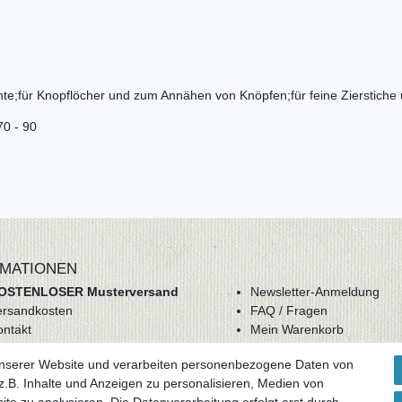
hte;für Knopflöcher und zum Annähen von Knöpfen;für feine Zierstiche
70 - 90
MATIONEN
OSTENLOSER Musterversand
Newsletter-Anmeldung
ersandkosten
FAQ / Fragen
ontakt
Mein Warenkorb
derrufsrecht
Mein Merkzettel
unserer Website und verarbeiten personenbezogene Daten von
GB
Mein Konto
.B. Inhalte und Anzeigen zu personalisieren, Medien von
atenschutz