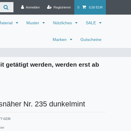
Anmelden
Registrieren
0
0,00 EUR
aterial
Muster
Nützliches
SALE
Marken
Gutscheine
it getätigt werden, werden erst ab
snäher Nr. 235 dunkelmint
77-0235
ster