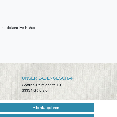
 und dekorative Nähte
UNSER LADENGESCHÄFT
Gottlieb-Daimler-Str. 10
33334 Gütersloh
ÖFFNUNGSZEITEN
Alle akzeptieren
Montag - Dienstag: 8.00 - 18.00 Uhr,
Mittwoch Ruhetag, Donnerstag: 8.00 -