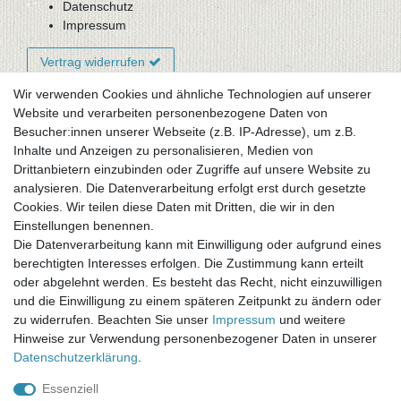
Datenschutz
Impressum
Vertrag widerrufen
Wir verwenden Cookies und ähnliche Technologien auf unserer
Website und verarbeiten personenbezogene Daten von
Newsletter-Anmeldung
Besucher:innen unserer Webseite (z.B. IP-Adresse), um z.B.
FAQ / Fragen
Inhalte und Anzeigen zu personalisieren, Medien von
Mein Warenkorb
Drittanbietern einzubinden oder Zugriffe auf unsere Website zu
Mein Merkzettel
analysieren. Die Datenverarbeitung erfolgt erst durch gesetzte
Mein Konto
Cookies. Wir teilen diese Daten mit Dritten, die wir in den
Einstellungen benennen.
UNSER LADENGESCHÄFT
Die Datenverarbeitung kann mit Einwilligung oder aufgrund eines
Gottlieb-Daimler-Str. 10
berechtigten Interesses erfolgen. Die Zustimmung kann erteilt
33334 Gütersloh
oder abgelehnt werden. Es besteht das Recht, nicht einzuwilligen
und die Einwilligung zu einem späteren Zeitpunkt zu ändern oder
ÖFFNUNGSZEITEN
zu widerrufen. Beachten Sie unser
Impressum
und weitere
Hinweise zur Verwendung personenbezogener Daten in unserer
Montag - Dienstag: 8.00 - 18.00 Uhr, Mittwoch Ruhetag,
Daten­schutz­erklärung
.
Donnerstag: 8.00 - 18.00 Uhr, Freitag 8.00 - 14.00 Uhr
Essenziell