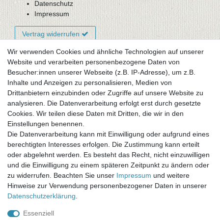
Datenschutz
Impressum
Vertrag widerrufen
Wir verwenden Cookies und ähnliche Technologien auf unserer
Website und verarbeiten personenbezogene Daten von
Newsletter-Anmeldung
Besucher:innen unserer Webseite (z.B. IP-Adresse), um z.B.
FAQ / Fragen
Inhalte und Anzeigen zu personalisieren, Medien von
Mein Warenkorb
Drittanbietern einzubinden oder Zugriffe auf unsere Website zu
Mein Merkzettel
analysieren. Die Datenverarbeitung erfolgt erst durch gesetzte
Mein Konto
Cookies. Wir teilen diese Daten mit Dritten, die wir in den
Einstellungen benennen.
UNSER LADENGESCHÄFT
Die Datenverarbeitung kann mit Einwilligung oder aufgrund eines
Gottlieb-Daimler-Str. 10
berechtigten Interesses erfolgen. Die Zustimmung kann erteilt
33334 Gütersloh
oder abgelehnt werden. Es besteht das Recht, nicht einzuwilligen
und die Einwilligung zu einem späteren Zeitpunkt zu ändern oder
ÖFFNUNGSZEITEN
zu widerrufen. Beachten Sie unser
Impressum
und weitere
Hinweise zur Verwendung personenbezogener Daten in unserer
Montag - Dienstag: 8.00 - 18.00 Uhr, Mittwoch Ruhetag,
Daten­schutz­erklärung
.
Donnerstag: 8.00 - 18.00 Uhr, Freitag 8.00 - 14.00 Uhr
Essenziell