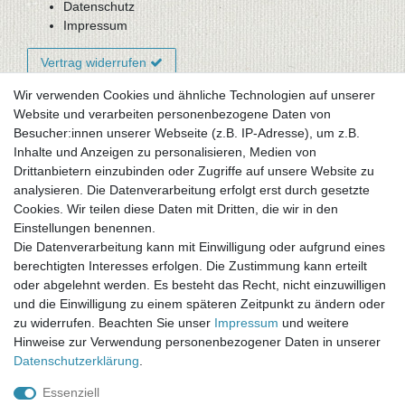
Datenschutz
Impressum
Vertrag widerrufen
Wir verwenden Cookies und ähnliche Technologien auf unserer
Website und verarbeiten personenbezogene Daten von
Newsletter-Anmeldung
Besucher:innen unserer Webseite (z.B. IP-Adresse), um z.B.
FAQ / Fragen
Inhalte und Anzeigen zu personalisieren, Medien von
Mein Warenkorb
Drittanbietern einzubinden oder Zugriffe auf unsere Website zu
Mein Merkzettel
analysieren. Die Datenverarbeitung erfolgt erst durch gesetzte
Mein Konto
Cookies. Wir teilen diese Daten mit Dritten, die wir in den
Einstellungen benennen.
UNSER LADENGESCHÄFT
Die Datenverarbeitung kann mit Einwilligung oder aufgrund eines
Gottlieb-Daimler-Str. 10
berechtigten Interesses erfolgen. Die Zustimmung kann erteilt
33334 Gütersloh
oder abgelehnt werden. Es besteht das Recht, nicht einzuwilligen
und die Einwilligung zu einem späteren Zeitpunkt zu ändern oder
ÖFFNUNGSZEITEN
zu widerrufen. Beachten Sie unser
Impressum
und weitere
Hinweise zur Verwendung personenbezogener Daten in unserer
Montag - Dienstag: 8.00 - 18.00 Uhr, Mittwoch Ruhetag,
Daten­schutz­erklärung
.
Donnerstag: 8.00 - 18.00 Uhr, Freitag 8.00 - 14.00 Uhr
Essenziell