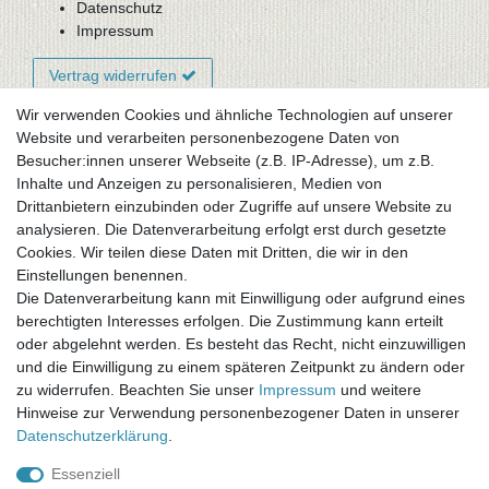
Datenschutz
Impressum
Vertrag widerrufen
Wir verwenden Cookies und ähnliche Technologien auf unserer
Website und verarbeiten personenbezogene Daten von
Newsletter-Anmeldung
Besucher:innen unserer Webseite (z.B. IP-Adresse), um z.B.
FAQ / Fragen
Inhalte und Anzeigen zu personalisieren, Medien von
Mein Warenkorb
Drittanbietern einzubinden oder Zugriffe auf unsere Website zu
Mein Merkzettel
analysieren. Die Datenverarbeitung erfolgt erst durch gesetzte
Mein Konto
Cookies. Wir teilen diese Daten mit Dritten, die wir in den
Einstellungen benennen.
UNSER LADENGESCHÄFT
Die Datenverarbeitung kann mit Einwilligung oder aufgrund eines
Gottlieb-Daimler-Str. 10
berechtigten Interesses erfolgen. Die Zustimmung kann erteilt
33334 Gütersloh
oder abgelehnt werden. Es besteht das Recht, nicht einzuwilligen
und die Einwilligung zu einem späteren Zeitpunkt zu ändern oder
ÖFFNUNGSZEITEN
zu widerrufen. Beachten Sie unser
Impressum
und weitere
Hinweise zur Verwendung personenbezogener Daten in unserer
Montag - Dienstag: 8.00 - 18.00 Uhr, Mittwoch Ruhetag,
Daten­schutz­erklärung
.
Donnerstag: 8.00 - 18.00 Uhr, Freitag 8.00 - 14.00 Uhr
Essenziell