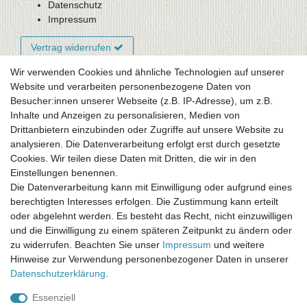
Datenschutz
Impressum
Vertrag widerrufen
Wir verwenden Cookies und ähnliche Technologien auf unserer
Website und verarbeiten personenbezogene Daten von
Newsletter-Anmeldung
Besucher:innen unserer Webseite (z.B. IP-Adresse), um z.B.
FAQ / Fragen
Inhalte und Anzeigen zu personalisieren, Medien von
Mein Warenkorb
Drittanbietern einzubinden oder Zugriffe auf unsere Website zu
Mein Merkzettel
analysieren. Die Datenverarbeitung erfolgt erst durch gesetzte
Mein Konto
Cookies. Wir teilen diese Daten mit Dritten, die wir in den
Einstellungen benennen.
UNSER LADENGESCHÄFT
Die Datenverarbeitung kann mit Einwilligung oder aufgrund eines
Gottlieb-Daimler-Str. 10
berechtigten Interesses erfolgen. Die Zustimmung kann erteilt
33334 Gütersloh
oder abgelehnt werden. Es besteht das Recht, nicht einzuwilligen
und die Einwilligung zu einem späteren Zeitpunkt zu ändern oder
ÖFFNUNGSZEITEN
zu widerrufen. Beachten Sie unser
Impressum
und weitere
Hinweise zur Verwendung personenbezogener Daten in unserer
Montag - Dienstag: 8.00 - 18.00 Uhr, Mittwoch Ruhetag,
Daten­schutz­erklärung
.
Donnerstag: 8.00 - 18.00 Uhr, Freitag 8.00 - 14.00 Uhr
Essenziell