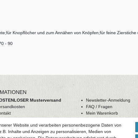
hte;für Knopflöcher und zum Annähen von Knöpfen;für feine Zierstiche
70 - 90
MATIONEN
OSTENLOSER Musterversand
Newsletter-Anmeldung
ersandkosten
FAQ / Fragen
ontakt
Mein Warenkorb
derrufsrecht
Mein Merkzettel
unserer Website und verarbeiten personenbezogene Daten von
GB
Mein Konto
.B. Inhalte und Anzeigen zu personalisieren, Medien von
atenschutz