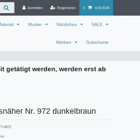
Anmelden
Registrieren
0
0,00 EUR
aterial
Muster
Nützliches
SALE
Marken
Gutscheine
it getätigt werden, werden erst ab
snäher Nr. 972 dunkelbraun
77-0972
ster