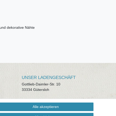
 und dekorative Nähte
UNSER LADENGESCHÄFT
Gottlieb-Daimler-Str. 10
33334 Gütersloh
ÖFFNUNGSZEITEN
Alle akzeptieren
Montag - Dienstag: 8.00 - 18.00 Uhr,
Mittwoch Ruhetag, Donnerstag: 8.00 -