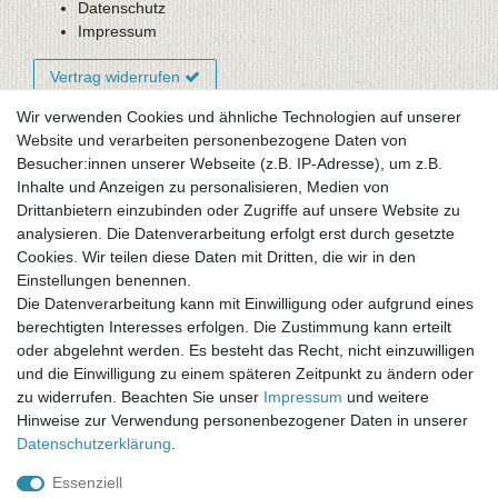
Datenschutz
Impressum
Vertrag widerrufen
Wir verwenden Cookies und ähnliche Technologien auf unserer
Website und verarbeiten personenbezogene Daten von
Newsletter-Anmeldung
Besucher:innen unserer Webseite (z.B. IP-Adresse), um z.B.
FAQ / Fragen
Inhalte und Anzeigen zu personalisieren, Medien von
Mein Warenkorb
Drittanbietern einzubinden oder Zugriffe auf unsere Website zu
Mein Merkzettel
analysieren. Die Datenverarbeitung erfolgt erst durch gesetzte
Mein Konto
Cookies. Wir teilen diese Daten mit Dritten, die wir in den
Einstellungen benennen.
UNSER LADENGESCHÄFT
Die Datenverarbeitung kann mit Einwilligung oder aufgrund eines
Gottlieb-Daimler-Str. 10
berechtigten Interesses erfolgen. Die Zustimmung kann erteilt
33334 Gütersloh
oder abgelehnt werden. Es besteht das Recht, nicht einzuwilligen
und die Einwilligung zu einem späteren Zeitpunkt zu ändern oder
ÖFFNUNGSZEITEN
zu widerrufen. Beachten Sie unser
Impressum
und weitere
Hinweise zur Verwendung personenbezogener Daten in unserer
Montag - Dienstag: 8.00 - 18.00 Uhr, Mittwoch Ruhetag,
Daten­schutz­erklärung
.
Donnerstag: 8.00 - 18.00 Uhr, Freitag 8.00 - 14.00 Uhr
Essenziell