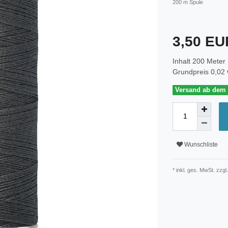
200 m Spule
3,50 E
Inhalt
200
Meter
Grundpreis
0,02 
Versand ab dem 3
Wunschliste
* inkl. ges. MwSt. zzgl.