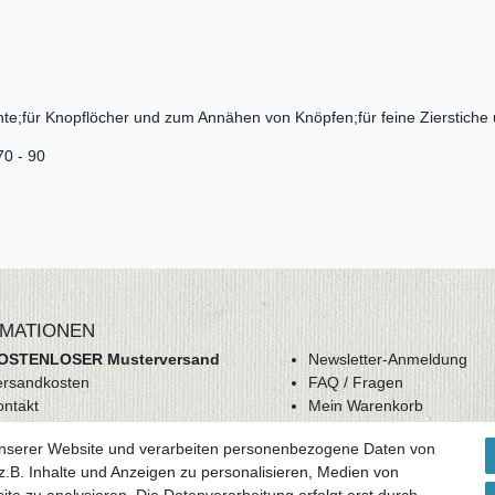
hte;für Knopflöcher und zum Annähen von Knöpfen;für feine Zierstiche
70 - 90
MATIONEN
OSTENLOSER Musterversand
Newsletter-Anmeldung
ersandkosten
FAQ / Fragen
ontakt
Mein Warenkorb
derrufsrecht
Mein Merkzettel
unserer Website und verarbeiten personenbezogene Daten von
GB
Mein Konto
.B. Inhalte und Anzeigen zu personalisieren, Medien von
atenschutz