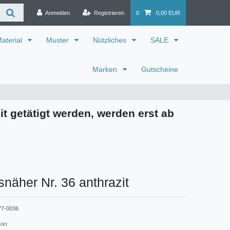
Anmelden
Registrieren
0
0,00 EUR
aterial
Muster
Nützliches
SALE
Marken
Gutscheine
it getätigt werden, werden erst ab
snäher Nr. 36 anthrazit
77-0036
ster