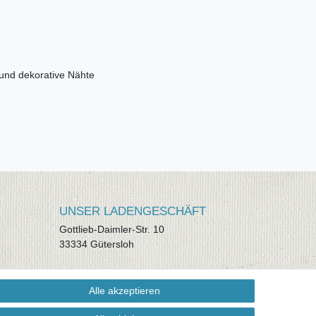
 und dekorative Nähte
UNSER LADENGESCHÄFT
Gottlieb-Daimler-Str. 10
33334 Gütersloh
ÖFFNUNGSZEITEN
Alle akzeptieren
Montag - Dienstag: 8.00 - 18.00 Uhr,
Mittwoch Ruhetag, Donnerstag: 8.00 -