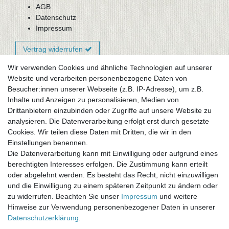
AGB
Datenschutz
Impressum
Vertrag widerrufen
Wir verwenden Cookies und ähnliche Technologien auf unserer
Website und verarbeiten personenbezogene Daten von
Newsletter-Anmeldung
Besucher:innen unserer Webseite (z.B. IP-Adresse), um z.B.
FAQ / Fragen
Inhalte und Anzeigen zu personalisieren, Medien von
Mein Warenkorb
Drittanbietern einzubinden oder Zugriffe auf unsere Website zu
Mein Merkzettel
analysieren. Die Datenverarbeitung erfolgt erst durch gesetzte
Mein Konto
Cookies. Wir teilen diese Daten mit Dritten, die wir in den
Einstellungen benennen.
UNSER LADENGESCHÄFT
Die Datenverarbeitung kann mit Einwilligung oder aufgrund eines
Gottlieb-Daimler-Str. 10
berechtigten Interesses erfolgen. Die Zustimmung kann erteilt
33334 Gütersloh
oder abgelehnt werden. Es besteht das Recht, nicht einzuwilligen
und die Einwilligung zu einem späteren Zeitpunkt zu ändern oder
ÖFFNUNGSZEITEN
zu widerrufen. Beachten Sie unser
Impressum
und weitere
Hinweise zur Verwendung personenbezogener Daten in unserer
Montag - Dienstag: 8.00 - 18.00 Uhr, Mittwoch Ruhetag,
Daten­schutz­erklärung
.
Donnerstag: 8.00 - 18.00 Uhr, Freitag 8.00 - 14.00 Uhr