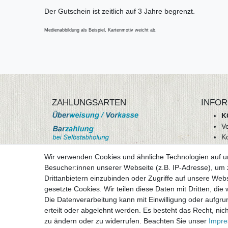
Der Gutschein ist zeitlich auf 3 Jahre begrenzt.
Medienabbildung als Beispiel, Kartenmotiv weicht ab.
ZAHLUNGSARTEN
INFOR
K
V
K
Wi
Wir verwenden Cookies und ähnliche Technologien auf 
A
Besucher:innen unserer Webseite (z.B. IP-Adresse), um z
D
Drittanbietern einzubinden oder Zugriffe auf unsere Webs
mehr Informationen
I
gesetzte Cookies. Wir teilen diese Daten mit Dritten, die
Besuchen sie uns auf
Die Datenverarbeitung kann mit Einwilligung oder aufgru
Vertr
erteilt oder abgelehnt werden. Es besteht das Recht, nich
zu ändern oder zu widerrufen. Beachten Sie unser
Impr