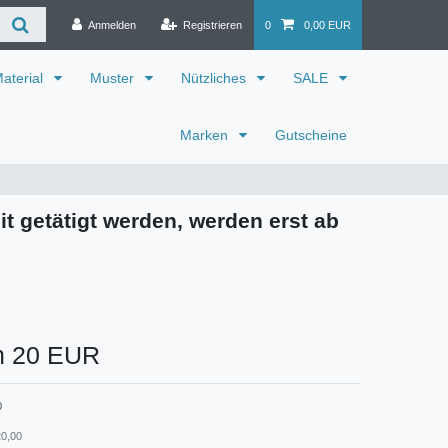
Anmelden
Registrieren
0
0,00 EUR
aterial
Muster
Nützliches
SALE
Marken
Gutscheine
it getätigt werden, werden erst ab
n 20 EUR
0
20,00