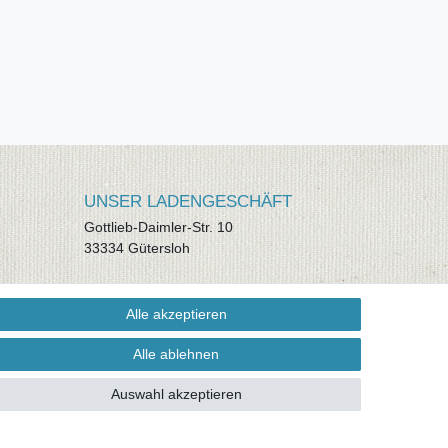
UNSER LADENGESCHÄFT
Gottlieb-Daimler-Str. 10
33334 Gütersloh
ÖFFNUNGSZEITEN
Alle akzeptieren
Montag - Dienstag: 8.00 - 18.00 Uhr,
Mittwoch Ruhetag, Donnerstag: 8.00 -
Alle ablehnen
18.00 Uhr, Freitag 8.00 - 14.00 Uhr
Auswahl akzeptieren
KUNDENSERVICE
Telefon: (05241) 403 22 38