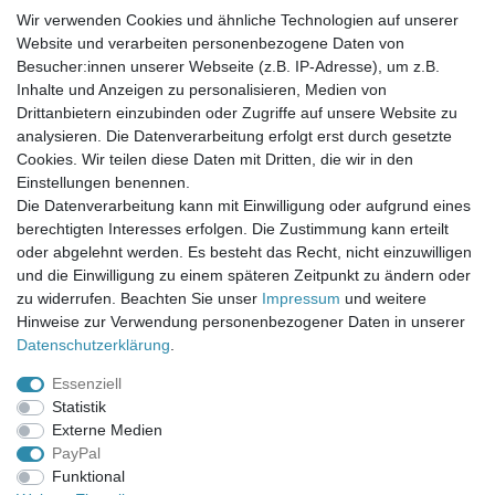
Wir verwenden Cookies und ähnliche Technologien auf unserer
Website und verarbeiten personenbezogene Daten von
Newsletter-Anmeldung
Besucher:innen unserer Webseite (z.B. IP-Adresse), um z.B.
FAQ / Fragen
Inhalte und Anzeigen zu personalisieren, Medien von
Mein Warenkorb
Drittanbietern einzubinden oder Zugriffe auf unsere Website zu
Mein Merkzettel
analysieren. Die Datenverarbeitung erfolgt erst durch gesetzte
Mein Konto
Cookies. Wir teilen diese Daten mit Dritten, die wir in den
Einstellungen benennen.
UNSER LADENGESCHÄFT
Die Datenverarbeitung kann mit Einwilligung oder aufgrund eines
Gottlieb-Daimler-Str. 10
berechtigten Interesses erfolgen. Die Zustimmung kann erteilt
33334 Gütersloh
oder abgelehnt werden. Es besteht das Recht, nicht einzuwilligen
und die Einwilligung zu einem späteren Zeitpunkt zu ändern oder
ÖFFNUNGSZEITEN
zu widerrufen. Beachten Sie unser
Impressum
und weitere
Hinweise zur Verwendung personenbezogener Daten in unserer
Montag - Dienstag: 8.00 - 18.00 Uhr, Mittwoch Ruhetag,
Daten­schutz­erklärung
.
Donnerstag: 8.00 - 18.00 Uhr, Freitag 8.00 - 14.00 Uhr
Essenziell
KUNDENSERVICE
Statistik
Telefon: (05241) 403 22 38
Externe Medien
E-Mail: info@stoffamstueck.de
PayPal
Funktional