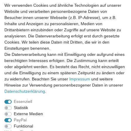
Wir verwenden Cookies und ähnliche Technologien auf unserer
Website und verarbeiten personenbezogene Daten von
Newsletter-Anmeldung
Besucher:innen unserer Webseite (z.B. IP-Adresse), um z.B.
FAQ / Fragen
Inhalte und Anzeigen zu personalisieren, Medien von
Mein Warenkorb
Drittanbietern einzubinden oder Zugriffe auf unsere Website zu
Mein Merkzettel
analysieren. Die Datenverarbeitung erfolgt erst durch gesetzte
Mein Konto
Cookies. Wir teilen diese Daten mit Dritten, die wir in den
Einstellungen benennen.
UNSER LADENGESCHÄFT
Die Datenverarbeitung kann mit Einwilligung oder aufgrund eines
Gottlieb-Daimler-Str. 10
berechtigten Interesses erfolgen. Die Zustimmung kann erteilt
33334 Gütersloh
oder abgelehnt werden. Es besteht das Recht, nicht einzuwilligen
und die Einwilligung zu einem späteren Zeitpunkt zu ändern oder
ÖFFNUNGSZEITEN
zu widerrufen. Beachten Sie unser
Impressum
und weitere
Hinweise zur Verwendung personenbezogener Daten in unserer
Montag - Dienstag: 8.00 - 18.00 Uhr, Mittwoch Ruhetag,
Daten­schutz­erklärung
.
Donnerstag: 8.00 - 18.00 Uhr, Freitag 8.00 - 14.00 Uhr
Essenziell
KUNDENSERVICE
Statistik
Telefon: (05241) 403 22 38
Externe Medien
E-Mail: info@stoffamstueck.de
PayPal
Funktional